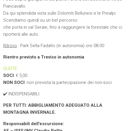
Piancavallo.
Da qui splendida vista sulle Dolomiti Bellunesi e le Prealpi.
Scendiamo quindi su un bel percorso
che porta in val Seraie, fino a raggiungere la forestale che ci
riporterà alle auto.
Ritrovo
: Park Sella Fadalto (in autonomia) ore 08.00
Rientro previsto a Treviso in autonomia
QUOTE:
SOCI
: € 5,00
NON SOCI
: non prevista la partecipazione dei non-soci
✔️ INDISPENSABILI:
PER TUTTI: ABBIGLIAMENTO ADEGUATO ALLA
MONTAGNA INVERNALE.
Responsabili dell’escursione:
AE – ISFE/INV Claudio Pellin