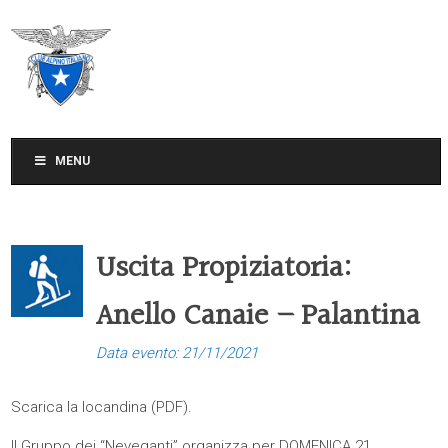
CLUB ALPINO ITALIANO
SEZIONE DI TREVISO
MENU
Uscita Propiziatoria:
Anello Canaie – Palantina
Data evento: 21/11/2021
Scarica la locandina (
PDF
).
Il Gruppo dei “Neveganti” organizza per DOMENICA 21