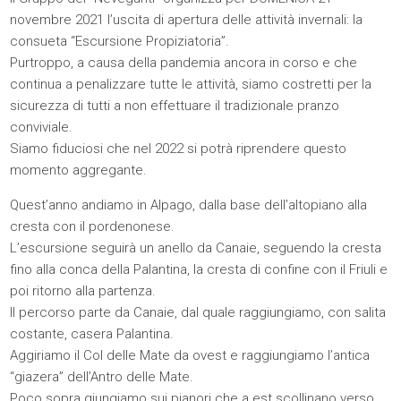
novembre 2021 l’uscita di apertura delle attività invernali: la
consueta “Escursione Propiziatoria”.
Purtroppo, a causa della pandemia ancora in corso e che
continua a penalizzare tutte le attività, siamo costretti per la
sicurezza di tutti a non effettuare il tradizionale pranzo
conviviale.
Siamo fiduciosi che nel 2022 si potrà riprendere questo
momento aggregante.
Quest’anno andiamo in Alpago, dalla base dell’altopiano alla
cresta con il pordenonese.
L’escursione seguirà un anello da Canaie, seguendo la cresta
fino alla conca della Palantina, la cresta di confine con il Friuli e
poi ritorno alla partenza.
Il percorso parte da Canaie, dal quale raggiungiamo, con salita
costante, casera Palantina.
Aggiriamo il Col delle Mate da ovest e raggiungiamo l’antica
“giazera” dell’Antro delle Mate.
Poco sopra giungiamo sui pianori che a est scollinano verso