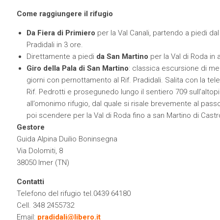
Come raggiungere il rifugio
Da Fiera di Primiero
per la Val Canali, partendo a piedi dal
Pradidali in 3 ore.
Direttamente a piedi
da San Martino
per la Val di Roda in
Giro della Pala di San Martino
: classica escursione di medi
giorni con pernottamento al Rif. Pradidali. Salita con la te
Rif. Pedrotti e prosegunedo lungo il sentiero 709 sull’altopi
all’omonimo rifugio, dal quale si risale brevemente al passo 
poi scendere per la Val di Roda fino a san Martino di Castr
Gestore
Guida Alpina
Duilio Boninsegna
Via Dolomiti, 8
38050 Imer (TN)
Contatti
Telefono del rifugio tel.0439 64180
Cell. 348 2455732
Email:
pradidali@libero.it