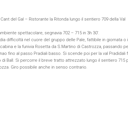
 Cant del Gal – Ristorante la Ritonda lungo il sentiero 709 della Val
 ambiente spettacolare, segnavia 702 – 715 in 3h 30′.
a difficoltà nel cuore del gruppo delle Pale, fattibile in giornata o 
lecabina e la funivia Rosetta da S.Martino di Castrozza, passando per
nao fino al passo Pradiali basso. Si scende poi per la val Pradidali 
di Ball. Si percorre il breve tratto attrezzato lungo il sentiero 715 
ozza. Giro possibile anche in senso contrario.