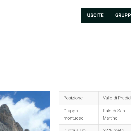
USCITE
GRUPP
Posizione
Valle di Pradid
Gruppo
Pale di San
montuoso
Martino
Quota s.l.m.
2278 metri