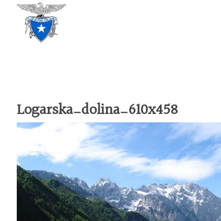
CLUB ALPINO ITALIANO
SEZIONE DI TREVISO
Logarska_dolina_610x458