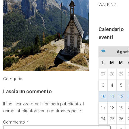
WALKING
Calendario
eventi
Agost
L
M
M
27
28
29
Categoria:
3
4
5
Lascia un commento
10
11
12
Il tuo indirizzo email non sarà pubblicato.
I
17
18
19
campi obbligatori sono contrassegnati
*
24
25
26
Commento
*