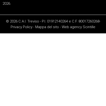
2026.
© 2026 C.A.I. Treviso - P.I. 01912140264 e C.F. 80017260268-
Privacy Policy
-
Mappa del sito
-
Web agency
Scintille