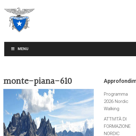
CLUB ALPINO ITALIANO
SEZIONE DI TREVISO
MENU
monte-piana-610
Approfondim
Programma
2026 Nordic
Walking
ATTIVITÀ DI
FORMAZIONE
NORDIC