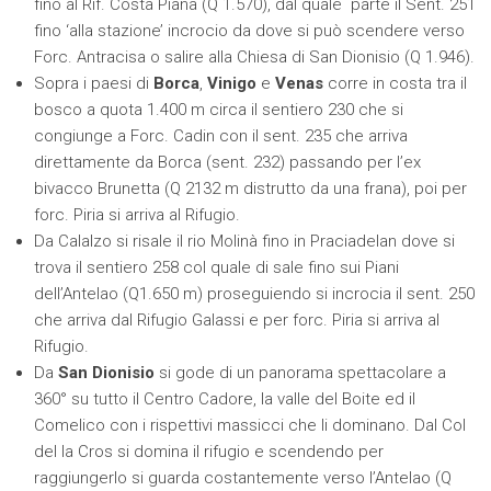
fino al Rif. Costa Piana (Q 1.570), dal quale parte il Sent. 251
fino ‘alla stazione’ incrocio da dove si può scendere verso
Forc. Antracisa o salire alla Chiesa di San Dionisio (Q 1.946).
Sopra i paesi di
Borca
,
Vinigo
e
Venas
corre in costa tra il
bosco a quota 1.400 m circa il sentiero 230 che si
congiunge a Forc. Cadin con il sent. 235 che arriva
direttamente da Borca (sent. 232) passando per l’ex
bivacco Brunetta (Q 2132 m distrutto da una frana), poi per
forc. Piria si arriva al Rifugio.
Da Calalzo si risale il rio Molinà fino in Praciadelan dove si
trova il sentiero 258 col quale di sale fino sui Piani
dell’Antelao (Q1.650 m) proseguiendo si incrocia il sent. 250
che arriva dal Rifugio Galassi e per forc. Piria si arriva al
Rifugio.
Da
San Dionisio
si gode di un panorama spettacolare a
360° su tutto il Centro Cadore, la valle del Boite ed il
Comelico con i rispettivi massicci che li dominano. Dal Col
del la Cros si domina il rifugio e scendendo per
raggiungerlo si guarda costantemente verso l’Antelao (Q