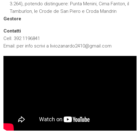
3.264), potendo distinguere: Punta Menini, Cima Fanton, il
Tamburlon, le Crode de San Piero e Croda Mandrin
Gestore
Contatti
Cell. 392 1196841
Email: per info scrivi a
liviozanardo2410@gmail.com