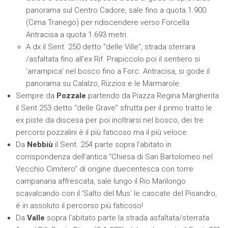
panorama sul Centro Cadore, sale fino a quota 1.900
(Cima Tranego) per ridiscendere verso Forcella
Antracisa a quota 1.693 metri.
A dx il Sent. 250 detto “delle Ville”, strada sterrara
/asfaltata fino all’ex Rif. Prapiccolo poi il sentiero si
‘arrampica’ nel bosco fino a Forc. Antracisa, si gode il
panorama su Calalzo, Rizzios e le Marmarole.
Sempre da
Pozzale
partendo da Piazza Regina Margherita
il Sent 253 detto “delle Grave” sfrutta per il primo tratto le
ex piste da discesa per poi inoltrarsi nel bosco, dei tre
percorsi pozzalini è il più faticoso ma il più veloce.
Da
Nebbiù
il Sent. 254 parte sopra l’abitato in
corrispondenza dell’antica “Chiesa di San Bartolomeo nel
Vecchio Cimitero“ di origine duecentesca con torre
campanaria affrescata, sale lungo il Rio Marilongo
scavalcando con il ‘Salto del Mus’ le cascate del Pisandro,
è in assoluto il percorso più faticoso!
Da
Valle
sopra l’abitato parte la strada asfaltata/sterrata