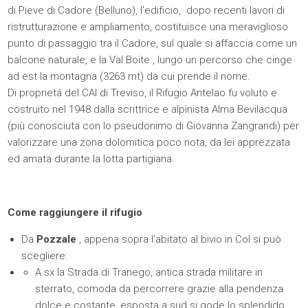
di Pieve di Cadore (Belluno), l’edificio, dopo recenti lavori di
ristrutturazione e ampliamento, costituisce una meraviglioso
punto di passaggio tra il Cadore, sul quale si affaccia come un
balcone naturale, e la Val Boite , lungo un percorso che cinge
ad est la montagna (3263 mt) da cui prende il nome.
Di proprietá del CAI di Treviso, il Rifugio Antelao fu voluto e
costruito nel 1948 dalla scrittrice e alpinista Alma Bevilacqua
(più conosciuta con lo pseudonimo di Giovanna Zangrandi) per
valorizzare una zona dolomitica poco nota, da lei apprezzata
ed amata durante la lotta partigiana.
Come raggiungere il rifugio
Da
Pozzale
, appena sopra l’abitato al bivio in Col si può
scegliere:
A sx la Strada di Tranego, antica strada militare in
sterrato, comoda da percorrere grazie alla pendenza
dolce e costante, esposta a sud si gode lo splendido