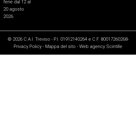
ferie dal 12 al
20 agosto
2026.
© 2026 C.A.I. Treviso - P.I. 01912140264 e C.F. 80017260268-
Privacy Policy
-
Mappa del sito
-
Web agency
Scintille