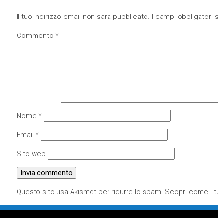
Il tuo indirizzo email non sarà pubblicato.
I campi obbligatori
Commento
*
Nome
*
Email
*
Sito web
Questo sito usa Akismet per ridurre lo spam.
Scopri come i tu