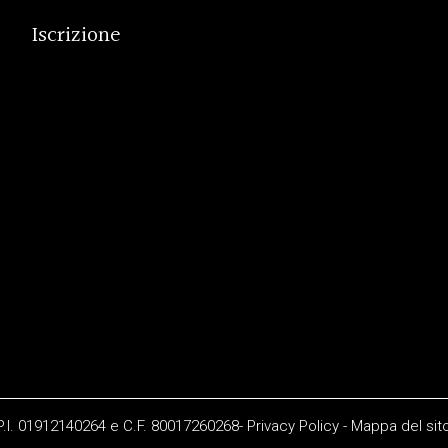
Iscrizione
 P.I. 01912140264 e C.F. 80017260268-
Privacy Policy
-
Mappa del sit