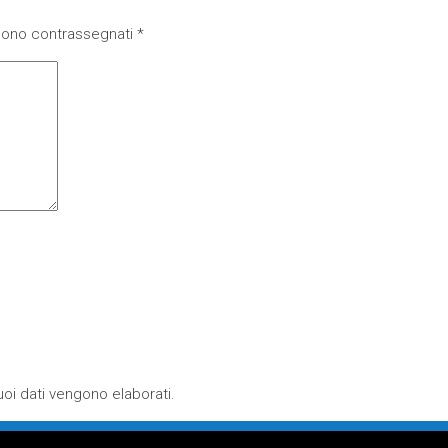
 sono contrassegnati
*
oi dati vengono elaborati
.