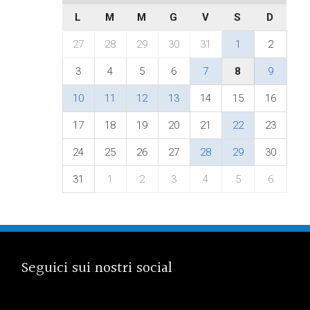
L
M
M
G
V
S
D
27
28
29
30
31
1
2
3
4
5
6
7
8
9
10
11
12
13
14
15
16
17
18
19
20
21
22
23
24
25
26
27
28
29
30
31
1
2
3
4
5
6
Seguici sui nostri social