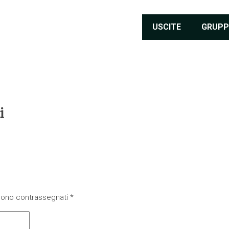
USCITE
GRUPP
i
 sono contrassegnati
*