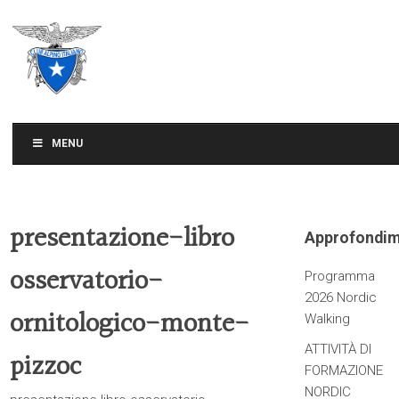
CLUB ALPINO ITALIANO
SEZIONE DI TREVISO
MENU
presentazione-libro
Approfondim
osservatorio-
Programma
2026 Nordic
ornitologico-monte-
Walking
ATTIVITÀ DI
pizzoc
FORMAZIONE
NORDIC