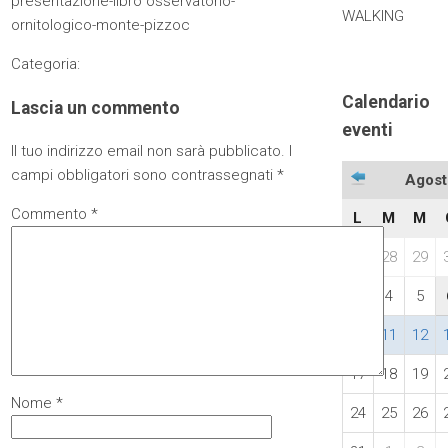
presentazione-libro osservatorio-
WALKING
ornitologico-monte-pizzoc
Categoria:
Calendario
Lascia un commento
eventi
Il tuo indirizzo email non sarà pubblicato.
I
campi obbligatori sono contrassegnati
*
Agost
Commento
*
L
M
M
27
28
29
3
4
5
10
11
12
17
18
19
Nome
*
24
25
26