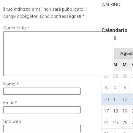
WALKING
Il tuo indirizzo email non sarà pubblicato.
I
campi obbligatori sono contrassegnati
*
Commento
*
Calendario
eventi
Agost
L
M
M
27
28
29
Nome
*
3
4
5
10
11
12
Email
*
17
18
19
Sito web
24
25
26