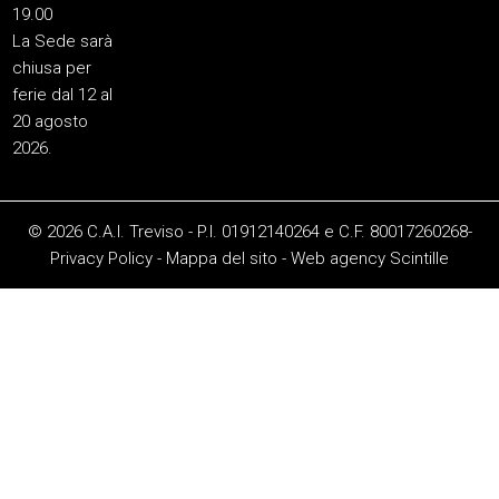
19.00
La Sede sarà
chiusa per
ferie dal 12 al
20 agosto
2026.
© 2026 C.A.I. Treviso - P.I. 01912140264 e C.F. 80017260268-
Privacy Policy
-
Mappa del sito
-
Web agency
Scintille