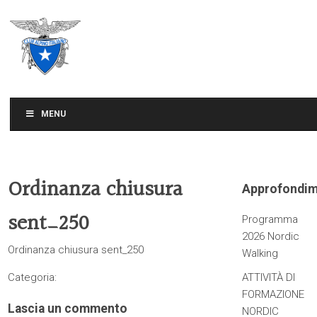
CLUB ALPINO ITALIANO
SEZIONE DI TREVISO
MENU
Ordinanza chiusura
Approfondim
sent_250
Programma
2026 Nordic
Ordinanza chiusura sent_250
Walking
Categoria:
ATTIVITÀ DI
FORMAZIONE
Lascia un commento
NORDIC