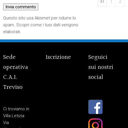
31
1
2
Questo sito usa Akismet per ridurre lo
spam.
Scopri come i tuoi dati vengono
elaborati
.
Sede
Iscrizione
Seguici
operativa
sui nostri
C.A.I.
social
Treviso
Ci troviamo in
Villa Letizia
Via