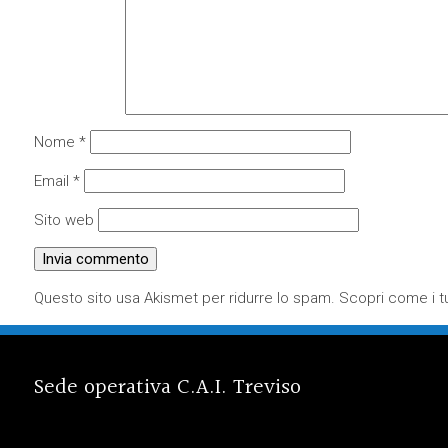
Nome
*
Email
*
Sito web
Questo sito usa Akismet per ridurre lo spam.
Scopri come i tu
Sede operativa C.A.I. Treviso