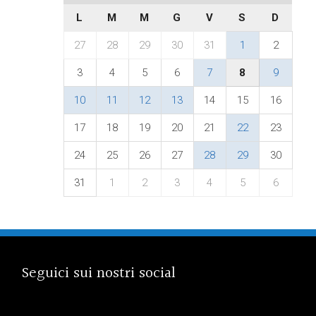
L
M
M
G
V
S
D
27
28
29
30
31
1
2
3
4
5
6
7
8
9
10
11
12
13
14
15
16
17
18
19
20
21
22
23
24
25
26
27
28
29
30
31
1
2
3
4
5
6
Seguici sui nostri social