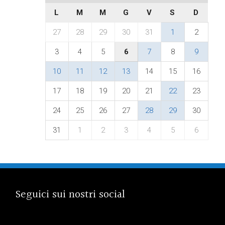
L
M
M
G
V
S
D
27
28
29
30
31
1
2
3
4
5
6
7
8
9
10
11
12
13
14
15
16
17
18
19
20
21
22
23
24
25
26
27
28
29
30
31
1
2
3
4
5
6
Seguici sui nostri social