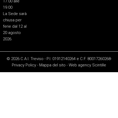
17.00 alle
19.00
La Sede sarà
chiusa per
ferie dal 12 al
20 agosto
2026.
© 2026 C.A.I. Treviso - P.I. 01912140264 e C.F. 80017260268-
Privacy Policy
-
Mappa del sito
-
Web agency
Scintille