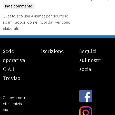
31
1
2
Questo sito usa Akismet per ridurre lo
spam.
Scopri come i tuoi dati vengono
elaborati
.
Sede
Iscrizione
Seguici
operativa
sui nostri
C.A.I.
social
Treviso
Ci troviamo in
Villa Letizia
Via