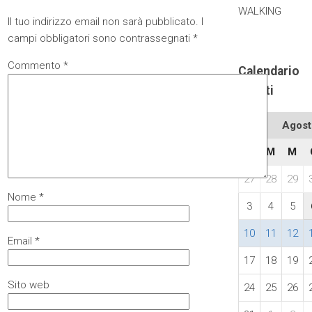
WALKING
Il tuo indirizzo email non sarà pubblicato.
I
campi obbligatori sono contrassegnati
*
Commento
*
Calendario
eventi
Agost
L
M
M
27
28
29
Nome
*
3
4
5
10
11
12
Email
*
17
18
19
Sito web
24
25
26