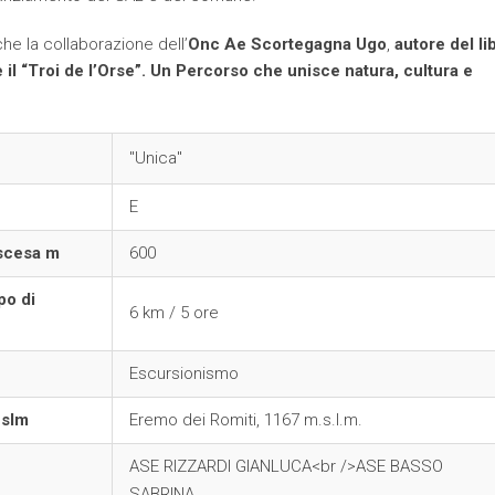
che la collaborazione dell’
Onc Ae Scortegagna Ugo
,
autore del li
 il “Troi de l’Orse”. Un Percorso che unisce natura, cultura e
"Unica"
E
iscesa m
600
o di
6 km / 5 ore
Escursionismo
 slm
Eremo dei Romiti, 1167 m.s.l.m.
ASE RIZZARDI GIANLUCA<br />ASE BASSO
SABRINA