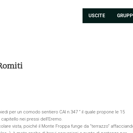
USCITE
GRUPP
Romiti
piedi per un comodo sentiero CAI n.347 “ il quale propone le 15
 capitello nei pressi dell’Eremo.
olare vista, poiché il Monte Froppa funge da “terrazzo” affacciand