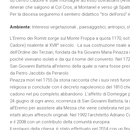
su centro Cadore e sulle montagne ad esso sovrastanti (Antel
itinerari che salgono al Col Cros, al Montanel e verso gli Spalti
Per la discesa seguiremo il sentiero didattico “troi dell’orso” 
Ambiente:
Interessi vegetazionali , paesaggistici, antropici, st
L’Eremo dei Romiti sorge sul Monte Froppa a quota 1170, sotto 
Cadore) risalente al XVIII° secolo. La sua costruzione risale 
dell’Ordine dei Terziari, fondata da fra Giovanni Maria Pinazza
poiché vivevano isolati e da qui il nome del convento. Nel 172
San Giovanni Battista.all’interno della quale si narra fosse p
da Pietro Jacobbi da Perarolo.
Pinazza morì nel 1755 (la storia racconta che i suoi resti fur
religiosa si conclude con il decreto napoleonico del 1810 che 
cadono nel più completo abbandono. L’affetto di Domegge per
24 giugno di ogni anno, ricorrenza di San Giovanni Battista, l
all’Eremo per assistere alla Messa che viene celebrata nel p
intatti alcuni affreschi originali. Nel 1992 l’architetto Adrian
e il 2008 con un contributo della comunità europea.
Il restauro della chiesa, è stato effettuato nel 2014 con un 