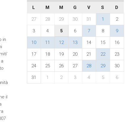
L
M
M
G
V
S
D
27
28
29
30
31
1
2
3
4
5
6
7
8
9
 in
10
11
12
13
14
15
16
ni
iti’
17
18
19
20
21
22
23
 a
24
25
26
27
28
29
30
to
31
1
2
3
4
5
6
nità
e il
a
ra
007