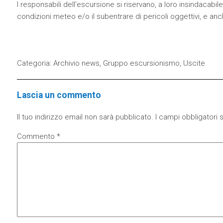
I responsabili dell’escursione si riservano, a loro insindacabile 
condizioni meteo e/o il subentrare di pericoli oggettivi, e a
Categoria:
Archivio news
,
Gruppo escursionismo
,
Uscite
Lascia un commento
Il tuo indirizzo email non sarà pubblicato.
I campi obbligatori
Commento
*