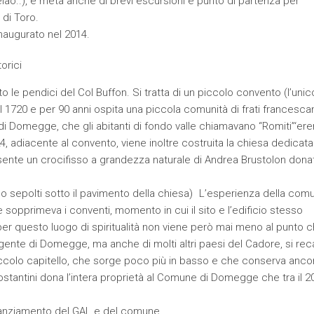
ao..), è meta anche di brevi escursioni e punto di partenza per
 di Toro.
inaugurato nel 2014.
orici
le pendici del Col Buffon. Si tratta di un piccolo convento (l’unico
al 1720 e per 90 anni ospita una piccola comunità di frati francesca
 di Domegge, che gli abitanti di fondo valle chiamavano “Romiti”‘erem
4, adiacente al convento, viene inoltre costruita la chiesa dedicata
resente un crocifisso a grandezza naturale di Andrea Brustolon dona
ono sepolti sotto il pavimento della chiesa) L’esperienza della comu
sopprimeva i conventi, momento in cui il sito e l’edificio stesso
 questo luogo di spiritualità non viene però mai meno al punto ch
a gente di Domegge, ma anche di molti altri paesi del Cadore, si rec
iccolo capitello, che sorge poco più in basso e che conserva anco
o Costantini dona l’intera proprietà al Comune di Domegge che tra il 2
finanziamento del GAL e del comune.