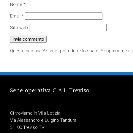
Nome
*
Email
*
Sito web
Questo sito usa Akismet per ridurre lo spam.
Scopri come i tu
Sede operativa C.A.I. Treviso
Ci troviamo in Villa Letizia
Via Alessandro e Luigino Tandura
31100 Treviso TV