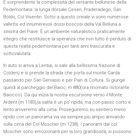
È sorprendente la complessità del versante bellunese della
Pedemontana: la lunga dorsale Cesen, Praderadego, San
Boldo, Col Visentin. Sotto a questo crinale vi sono numerose
vallette ed innumerevoli dossi boscosi della Val Belluna a
sinistra del Piave. È un ambiente naturalistico praticamente
integro che restituisce la speranza che non tutto è perduto di
questa realtà pedemontana per tanti anni trascurata e
sottovalutata.
In auto si arriva a Lentiai, si sale alla bellissima frazione di
Colderù e si prende la strada che porta sul monte Garda
passando per San Gervasio e per Pian di Coltura. Si giunge
quindi al parcheggio del Baioc, m 880(ora rinomato ristorante
Baiocco). Da qui inizia la nostra escursione verso il Monte
Ardent (m 1183),la salita è un po’ ripida, ma con passo corto e
lento arriveremo alla cima. Proseguiremo su sentiero meno
ripido con un panorama via via sempre più ampio arrivando
sulla cima del Col Moscher (m 1238). I panorami dal col
Moscher sono emozionanti per la loro grandiosità, si possono