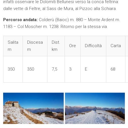
infatti osservare le Dolomiti Bellunesi verso la conca feltrina:
dalle vette di Feltre, al Sass de Mura, al Pizzoc alla Schiara.
Percorso andata:
Colderù (Baioc) m. 880 – Monte Ardent m.
1183 – Col Moscher m. 1238. Ritorno per la stessa via.
Salita
Discesa
Dist.
Ore
Difficoltà
Carta
m
m
km
350
350
7,5
3
E
68