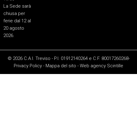
La Sede sarà
chiusa per
ferie dal 12 al
20 agosto
2026.
© 2026 C.A.I. Treviso - P.I. 01912140264 e C.F. 80017260268-
Privacy Policy
-
Mappa del sito
-
Web agency
Scintille