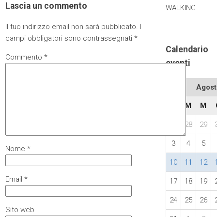
Lascia un commento
WALKING
Il tuo indirizzo email non sarà pubblicato.
I
campi obbligatori sono contrassegnati
*
Calendario
Commento
*
eventi
Agost
L
M
M
27
28
29
3
4
5
Nome
*
10
11
12
Email
*
17
18
19
24
25
26
Sito web