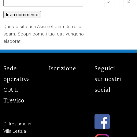
31
1
2
Questo sito usa Akismet per ridurre lo
spam.
Scopri come i tuoi dati vengono
elaborati
.
Sede
Iscrizione
Seguici
operativa
sui nostri
C.A.I.
social
Treviso
Ci troviamo in
Villa Letizia