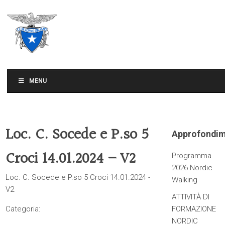
CLUB ALPINO ITALIANO
SEZIONE DI TREVISO
MENU
Loc. C. Socede e P.so 5
Approfondim
Croci 14.01.2024 – V2
Programma
2026 Nordic
Loc. C. Socede e P.so 5 Croci 14.01.2024 -
Walking
V2
ATTIVITÀ DI
Categoria:
FORMAZIONE
NORDIC