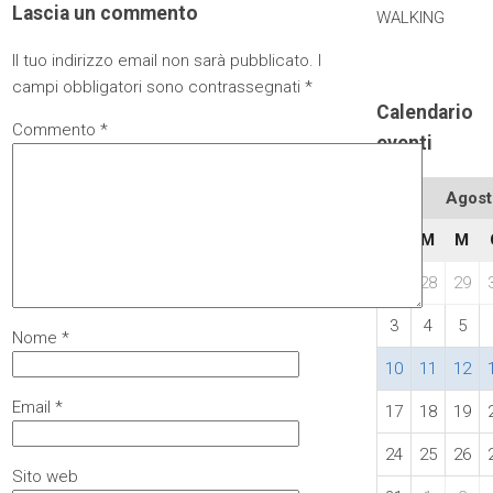
Lascia un commento
WALKING
Il tuo indirizzo email non sarà pubblicato.
I
campi obbligatori sono contrassegnati
*
Calendario
Commento
*
eventi
Agost
L
M
M
27
28
29
3
4
5
Nome
*
10
11
12
Email
*
17
18
19
24
25
26
Sito web