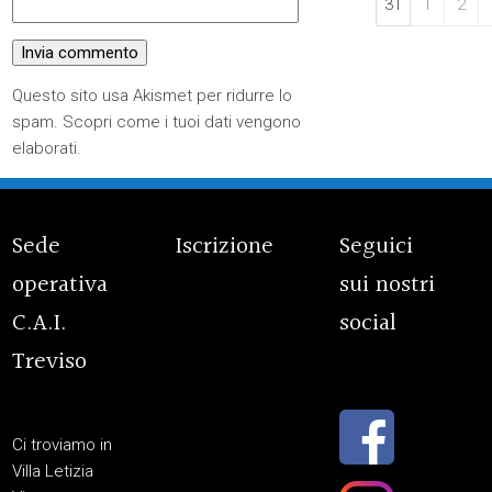
31
1
2
Questo sito usa Akismet per ridurre lo
spam.
Scopri come i tuoi dati vengono
elaborati
.
Sede
Iscrizione
Seguici
operativa
sui nostri
C.A.I.
social
Treviso
Ci troviamo in
Villa Letizia