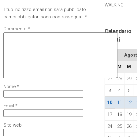
WALKING
Il tuo indirizzo email non sarà pubblicato.
I
campi obbligatori sono contrassegnati
*
Commento
*
Calendario
eventi
Agost
L
M
M
27
28
29
Nome
*
3
4
5
10
11
12
Email
*
17
18
19
Sito web
24
25
26