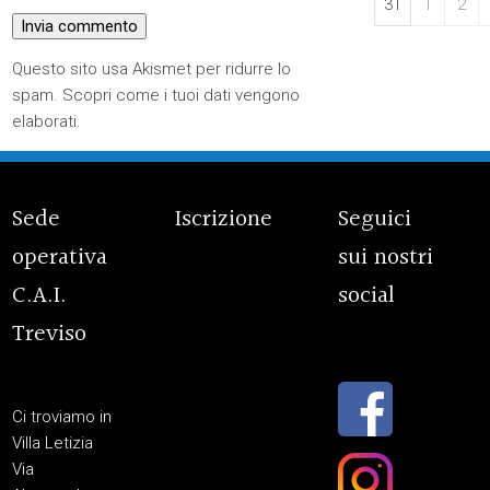
31
1
2
Questo sito usa Akismet per ridurre lo
spam.
Scopri come i tuoi dati vengono
elaborati
.
Sede
Iscrizione
Seguici
operativa
sui nostri
C.A.I.
social
Treviso
Ci troviamo in
Villa Letizia
Via