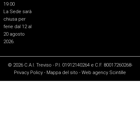
19.00
La Sede sarà
chiusa per
ferie dal 12 al
20 agosto
2026.
© 2026 C.A.I. Treviso - P.I. 01912140264 e C.F. 80017260268-
Privacy Policy
-
Mappa del sito
-
Web agency
Scintille