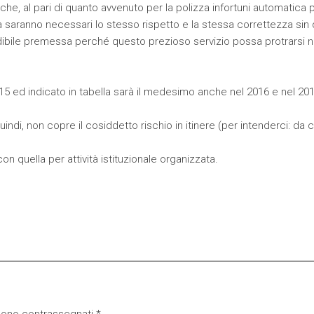
e, al pari di quanto avvenuto per la polizza infortuni automatica 
a saranno necessari lo stesso rispetto e la stessa correttezza sin 
cindibile premessa perché questo prezioso servizio possa protrarsi n
015 ed indicato in tabella sarà il medesimo anche nel 2016 e nel 201
uindi, non copre il cosiddetto rischio in itinere (per intenderci: da 
n quella per attività istituzionale organizzata.
 sono contrassegnati
*