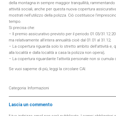
della montagna in sempre maggior tranquillità, rammentando ch
attività sociali, anche per questa nuova copertura assicurativ
mostrati nell’utilizzo della polizza. Ciò costituisce l’impres
tempo.
Si precisa che:
– Il premio assicurativo previsto per il periodo 01.03/31.12.2
ma relativamente all’intera annualità cioè dal 01.01 al 31.12;
– La copertura riguarda solo lo stretto ambito dell’attività e, q
alla località e dalla località a casa la polizza non opera);
– La copertura riguardante l’attività personale non si cumula co
Se vuoi saperne di più, leggi la
circolare CAI
.
Categoria:
Informazioni
Lascia un commento
Il tuo indirizzo email non sarà pubblicato.
I campi obbligatori