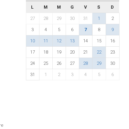
L
M
M
G
V
S
D
27
28
29
30
31
1
2
3
4
5
6
7
8
9
10
11
12
13
14
15
16
17
18
19
20
21
22
23
24
25
26
27
28
29
30
31
1
2
3
4
5
6
re