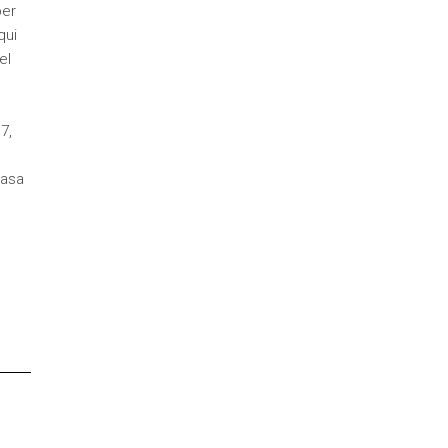
per
qui
el
7,
casa